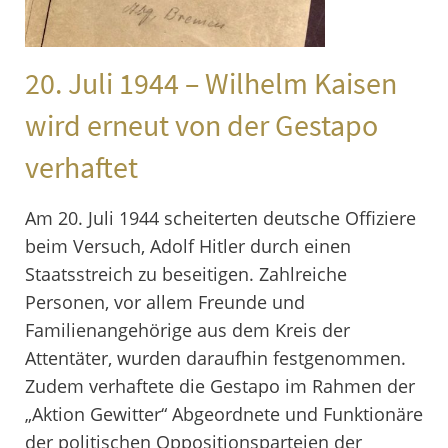
Kooperationen
Führungen
Chronik
Anfahrt
20. Juli 1944 – Wilhelm Kaisen
Spenden
Teambereich
wird erneut von der Gestapo
Engagement
verhaftet
Am 20. Juli 1944 scheiterten deutsche Offiziere
beim Versuch, Adolf Hitler durch einen
Staatsstreich zu beseitigen. Zahlreiche
Personen, vor allem Freunde und
Familienangehörige aus dem Kreis der
Attentäter, wurden daraufhin festgenommen.
Zudem verhaftete die Gestapo im Rahmen der
„Aktion Gewitter“ Abgeordnete und Funktionäre
der politischen Oppositionsparteien der