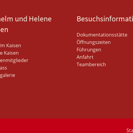
helm und Helene
Besuchsinformat
sen
Dokumentationsstätte
Öffnungszeiten
lm Kaisen
Führungen
e Kaisen
Anfahrt
ienmitglieder
Teambereich
ass
galerie
Sta