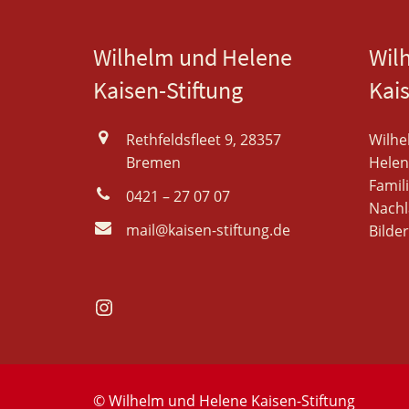
Wilhelm und Helene
Wil
Kaisen-Stiftung
Kai
Rethfeldsfleet 9, 28357
Wilhe
Bremen
Helen
Famil
0421 – 27 07 07
Nachl
mail@kaisen-stiftung.de
Bilder
Instagram
© Wilhelm und Helene Kaisen-Stiftung