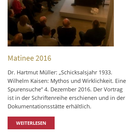
Kooperationen
Führungen
Chronik
Anfahrt
Spenden
Teambereich
Engagement
Matinee 2016
Dr. Hartmut Müller: „Schicksalsjahr 1933.
Wilhelm Kaisen: Mythos und Wirklichkeit. Eine
Spurensuche“ 4. Dezember 2016. Der Vortrag
ist in der Schriftenreihe erschienen und in der
Dokumentationsstätte erhältlich.
WEITERLESEN